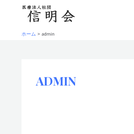
内
容
を
ス
ホーム
admin
キ
ッ
プ
ADMIN